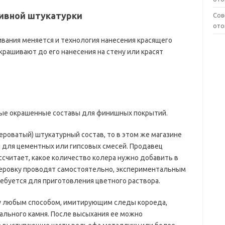
тивной штукатурки
Сов
ото
ивания меняется и технология нанесения красящего
крашивают до его нанесения на стену или красят
ые окрашенные составы для финишных покрытий.
ероватый) штукатурный состав, то в этом же магазине
для цементных или гипсовых смесей. Продавец
считает, какое количество колера нужно добавить в
олеровку проводят самостоятельно, экспериментальным
ребуется для приготовления цветного раствора.
ну любым способом, имитирующим следы короеда,
ального камня. После высыхания ее можно