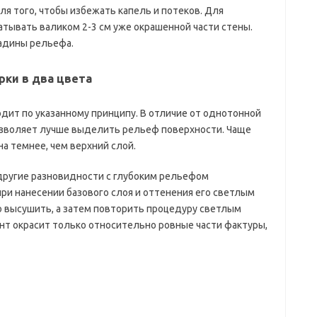
ля того, чтобы избежать капель и потеков. Для
атывать валиком 2-3 см уже окрашенной части стены.
адины рельефа.
рки в два цвета
одит по указанному принципу. В отличие от однотонной
озволяет лучше выделить рельеф поверхности. Чаще
на темнее, чем верхний слой.
другие разновидности с глубоким рельефом
и нанесении базового слоя и оттенения его светлым
о высушить, а затем повторить процедуру светлым
ент окрасит только относительно ровные части фактуры,