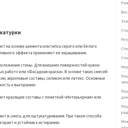
Ром
Вос
Этн
Сти
укатурки
Рет
 на основе цемента или гипса серого или белого
Сти
ативного эффекта применяют ее окрашивание.
Сти
сположения стены. Для внешних поверхностей нужно
Мор
х работ» или «Фасадная краска». В основе таких смесей
Пош
ии, акриловые составы, силикон или латекс. Основные
сво
кость к выгоранию.
Пош
ют красящие составы с пометкой «Интерьерная» или
дом
Пош
рад
яют в смесь для оштукатуривания. При таком способе
Мож
горает и устойчив к истиранию.
ото