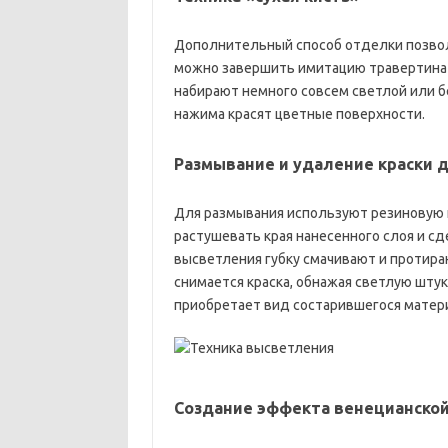
Дополнительный способ отделки позвол
можно завершить имитацию травертина и 
набирают немного совсем светлой или бе
нажима красят цветные поверхности.
Размывание и удаление краски 
Для размывания используют резиновую г
растушевать края нанесенного слоя и с
высветления губку смачивают и протир
снимается краска, обнажая светлую шту
приобретает вид состарившегося матер
Создание эффекта венецианской