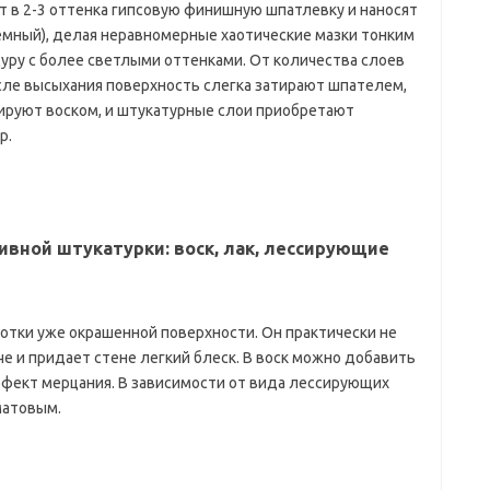
 в 2-3 оттенка гипсовую финишную шпатлевку и наносят
темный), делая неравномерные хаотические мазки тонким
ру с более светлыми оттенками. От количества слоев
сле высыхания поверхность слегка затирают шпателем,
сируют воском, и штукатурные слои приобретают
р.
вной штукатурки: воск, лак, лессирующие
отки уже окрашенной поверхности. Он практически не
рче и придает стене легкий блеск. В воск можно добавить
ффект мерцания. В зависимости от вида лессирующих
матовым.