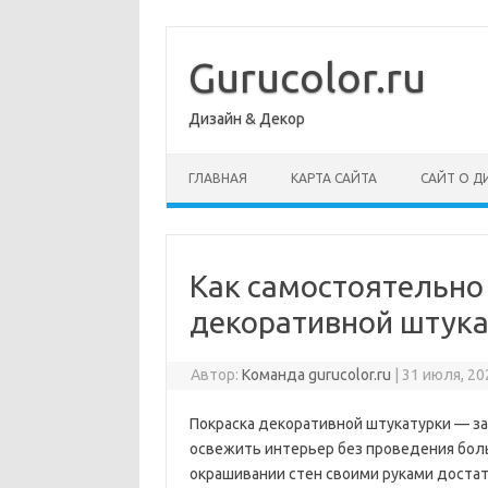
Перейти
к
содержимому
Gurucolor.ru
Дизайн & Декор
ГЛАВНАЯ
КАРТА САЙТА
САЙТ О Д
Как самостоятельно
декоративной штука
Автор:
Команда gurucolor.ru
|
31 июля, 20
Покраска декоративной штукатурки — з
освежить интерьер без проведения бол
окрашивании стен своими руками доста