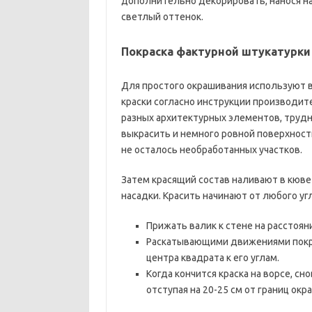
дополнительно декорировать, нанося н
светлый оттенок.
Покраска фактурной штукатурки
Для простого окрашивания используют в
краски согласно инструкции производит
разных архитектурных элементов, трудн
выкрасить и немного ровной поверхности
не осталось необработанных участков.
Затем красящий состав наливают в кюве
насадки. Красить начинают от любого угл
Прижать валик к стене на расстояни
Раскатывающими движениями покр
центра квадрата к его углам.
Когда кончится краска на ворсе, с
отступая на 20-25 см от границ окр