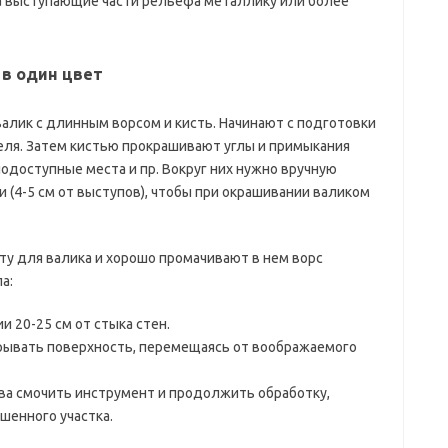
а выступающие части рельефа металлику или более
 в один цвет
алик с длинным ворсом и кисть. Начинают с подготовки
еля. Затем кистью прокрашивают углы и примыкания
одоступные места и пр. Вокруг них нужно вручную
 (4-5 см от выступов), чтобы при окрашивании валиком
ту для валика и хорошо промачивают в нем ворс
а:
и 20-25 см от стыка стен.
ывать поверхность, перемещаясь от воображаемого
нова смочить инструмент и продолжить обработку,
ашенного участка.